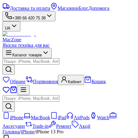
Доставка та оплата
Магазини
Блог
Допомога
+380 66 420 75 38
UA
MacZone
Якісна техніка для вас
Каталог товарів
Обране
Порівняння
Кошик
Кабінет
iPhone
MacBook
iPad
AirPods
Watch
Аксесуари
Trade-in
Ремонт
Акції
Головна
/
iPhone
/
iPhone 13 Pro