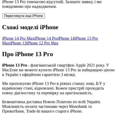
iPhone 13 Pro тимчасово відсутній. Залиште заявку, і ми
повідомимо про надходження.
Переглянути інші iPhone
Схожі моделі iPhone
iPhone 14 Pro Max
iPhone 14 Pro
iPhone 14
iPhone 13 Pro
Max
iPhone 13
iPhone 12 Pro Max
Про iPhone 13 Pro
iPhone 13 Pro
- флагманський смартфон Apple
2021
року. У
MacZone ви можете купити
iPhone 13 Pro
за найкращою ціною
в Україні з офіційною гарантією 3 місяці.
Ми пропонуємо
iPhone 13 Pro
в різних станах: нові, Б/У у
відмінному стані, відновлені. Кожен пристрій проходить
повну діагностику та перевірку на оригінальність.
Безкоштовна доставка Новою Поштою по всій Україні.
Можливість оплати частинами через Monobank та
ПриватБанк. Trade-In вашого старого iPhone.