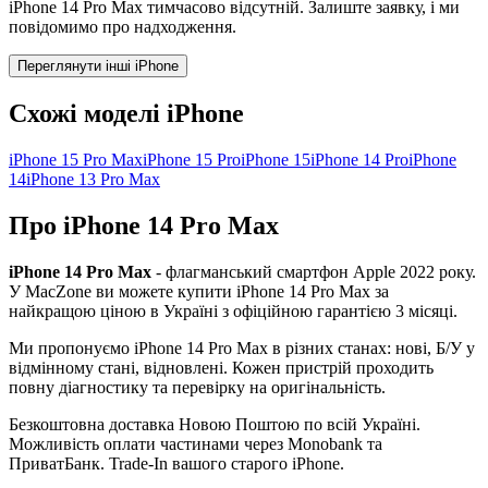
iPhone 14 Pro Max тимчасово відсутній. Залиште заявку, і ми
повідомимо про надходження.
Переглянути інші iPhone
Схожі моделі iPhone
iPhone 15 Pro Max
iPhone 15 Pro
iPhone 15
iPhone 14 Pro
iPhone
14
iPhone 13 Pro Max
Про iPhone 14 Pro Max
iPhone 14 Pro Max
- флагманський смартфон Apple
2022
року.
У MacZone ви можете купити
iPhone 14 Pro Max
за
найкращою ціною в Україні з офіційною гарантією 3 місяці.
Ми пропонуємо
iPhone 14 Pro Max
в різних станах: нові, Б/У у
відмінному стані, відновлені. Кожен пристрій проходить
повну діагностику та перевірку на оригінальність.
Безкоштовна доставка Новою Поштою по всій Україні.
Можливість оплати частинами через Monobank та
ПриватБанк. Trade-In вашого старого iPhone.