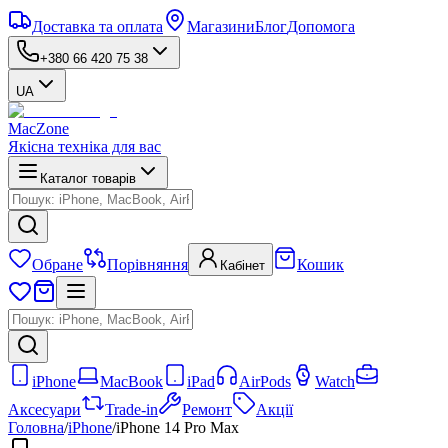
Доставка та оплата
Магазини
Блог
Допомога
+380 66 420 75 38
UA
MacZone
Якісна техніка для вас
Каталог товарів
Обране
Порівняння
Кошик
Кабінет
iPhone
MacBook
iPad
AirPods
Watch
Аксесуари
Trade-in
Ремонт
Акції
Головна
/
iPhone
/
iPhone 14 Pro Max