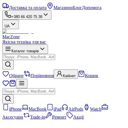
Доставка та оплата
Магазини
Блог
Допомога
+380 66 420 75 38
UA
MacZone
Якісна техніка для вас
Каталог товарів
Обране
Порівняння
Кошик
Кабінет
iPhone
MacBook
iPad
AirPods
Watch
Аксесуари
Trade-in
Ремонт
Акції