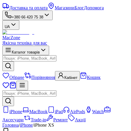
Доставка та оплата
Магазини
Блог
Допомога
+380 66 420 75 38
UA
MacZone
Якісна техніка для вас
Каталог товарів
Обране
Порівняння
Кошик
Кабінет
iPhone
MacBook
iPad
AirPods
Watch
Аксесуари
Trade-in
Ремонт
Акції
Головна
/
iPhone
/
iPhone XS