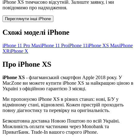
iPhone XS тимчасово відсутній. Залиште заявку, і ми
повідомимо про надходження.
Переглянути інші iPhone
Схожі моделі iPhone
iPhone 11 Pro Max
iPhone 11 Pro
iPhone 11
iPhone XS Max
iPhone
XR
iPhone X
Про iPhone XS
iPhone XS
- флагманський смартфон Apple
2018
року. У
MacZone ви можете купити
iPhone XS
за найкращою ціною в
Україні з офіційною гарантією 3 місяці.
Ми пропонуємо
iPhone XS
в різних станах: нові, Б/У у
відмінному стані, відновлені. Кожен пристрій проходить
повну діагностику та перевірку на оригінальність.
Безкоштовна доставка Новою Поштою по всій Україні.
Можливість оплати частинами через Monobank та
ПриватБанк. Trade-In вашого старого iPhone.