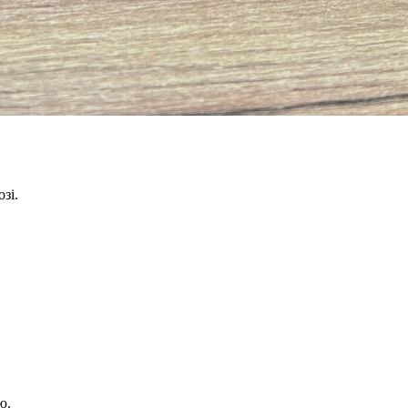
зі.
ю.