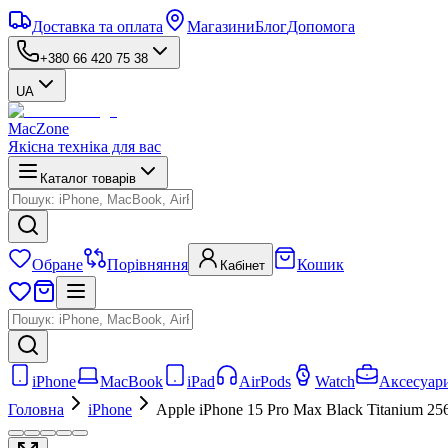
Доставка та оплата
Магазини
Блог
Допомога
+380 66 420 75 38
UA
MacZone
Якісна техніка для вас
Каталог товарів
Обране
Порівняння
Кошик
Кабінет
iPhone
MacBook
iPad
AirPods
Watch
Аксесуар
Головна
iPhone
Apple iPhone 15 Pro Max Black Titanium 2