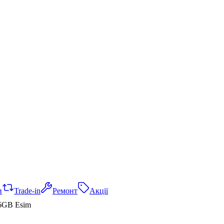
и
Trade-in
Ремонт
Акції
56GB Esim