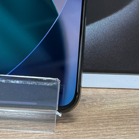
 256GB Esim
e у перевіреному б/в стані. Конфігурація з накопичувачем 256GB