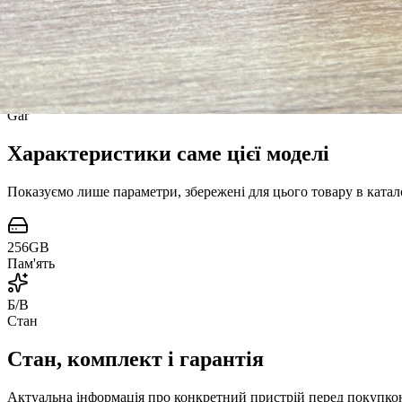
Black Titanium
Колір
30 днів
Gar
Характеристики саме цієї моделі
Показуємо лише параметри, збережені для цього товару в катало
256GB
Пам'ять
Б/В
Стан
Стан, комплект і гарантія
Актуальна інформація про конкретний пристрій перед покупко