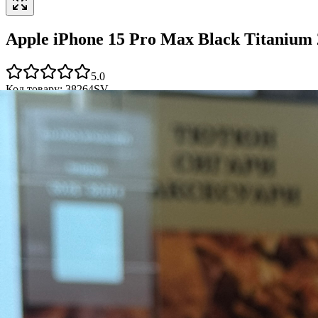
Apple iPhone 15 Pro Max Black Titanium
5.0
Код товару:
38264SV
256GB
Black Titanium
2026
2 цикли / 100%
Повний: пристрій, зар
34 899 ₴
В наявності
Готовий до відправки
1
Додати в кошик
Оплата частинами від
monobank
3 платежі по
11 633 ₴
Доставка