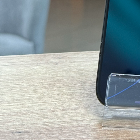
Гарантія та повернення
Гарантія до 12 місяців
Обмін та повернення 14 днів
Оригінальна продукція
Підтримка після покупки
Потрібна допомога?
Наші консультанти на зв’язку щодня
+380 66 420 75 38
Чат з консультантом
Опис
Характеристики
Комплектація
Аксесуари
Trade-in
Apple iPhone 15 Pro Max Black Titanium
Apple iPhone 15 Pro Max Black Titanium 256GB це смартфон Appl