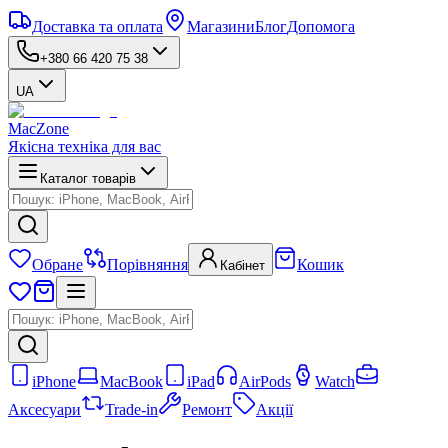
Доставка та оплата
Магазини
Блог
Допомога
+380 66 420 75 38
UA
MacZone
Якісна техніка для вас
Каталог товарів
Обране
Порівняння
Кошик
Кабінет
iPhone
MacBook
iPad
AirPods
Watch
Аксесуари
Trade-in
Ремонт
Акції